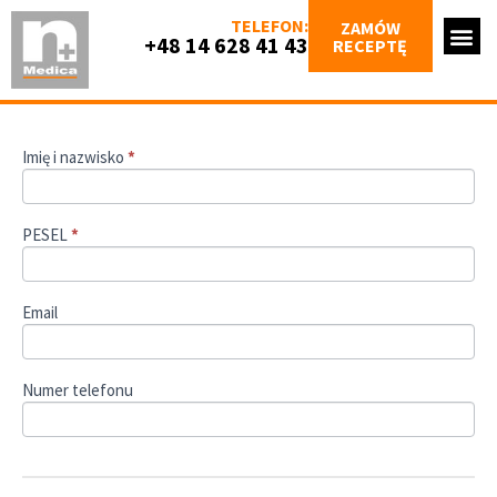
TELEFON:
ZAMÓW
+48 14 628 41 43
RECEPTĘ
Imię i nazwisko
*
Zamów
Receptę
PESEL
*
Email
Numer telefonu