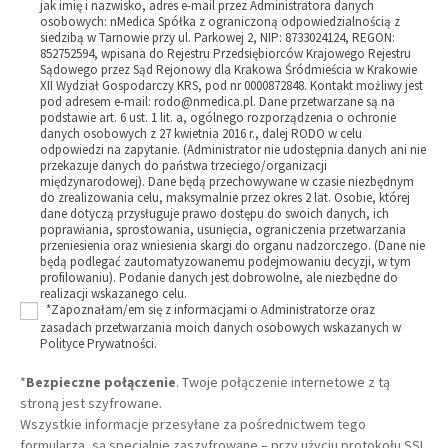
jak imię i nazwisko, adres e-mail przez Administratora danych
osobowych: nMedica Spółka z ograniczoną odpowiedzialnością z
siedzibą w Tarnowie przy ul. Parkowej 2, NIP: 8733024124, REGON:
852752594, wpisana do Rejestru Przedsiębiorców Krajowego Rejestru
Sądowego przez Sąd Rejonowy dla Krakowa Śródmieścia w Krakowie
XII Wydział Gospodarczy KRS, pod nr 0000872848. Kontakt możliwy jest
pod adresem e-mail: rodo@nmedica.pl. Dane przetwarzane są na
podstawie art. 6 ust. 1 lit. a, ogólnego rozporządzenia o ochronie
danych osobowych z 27 kwietnia 2016 r., dalej RODO w celu
odpowiedzi na zapytanie. (Administrator nie udostępnia danych ani nie
przekazuje danych do państwa trzeciego/organizacji
międzynarodowej). Dane będą przechowywane w czasie niezbędnym
do zrealizowania celu, maksymalnie przez okres 2 lat. Osobie, której
dane dotyczą przysługuje prawo dostępu do swoich danych, ich
poprawiania, sprostowania, usunięcia, ograniczenia przetwarzania
przeniesienia oraz wniesienia skargi do organu nadzorczego. (Dane nie
będą podlegać zautomatyzowanemu podejmowaniu decyzji, w tym
profilowaniu). Podanie danych jest dobrowolne, ale niezbędne do
realizacji wskazanego celu.
*Zapoznałam/em się z informacjami o Administratorze oraz
zasadach przetwarzania moich danych osobowych wskazanych w
Polityce Prywatności.
*
Bezpieczne połączenie
. Twoje połączenie internetowe z tą
stroną jest szyfrowane.
Wszystkie informacje przesyłane za pośrednictwem tego
formularza, są specjalnie zaszyfrowane – przy użyciu protokołu SSL