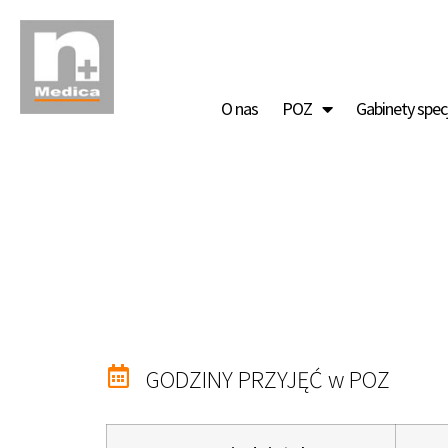
O nas
POZ
Gabinety spec
GODZINY PRZYJĘĆ w POZ